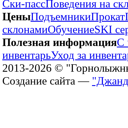
Ски-пасс
Поведения на ск
Цены
Подъемники
Прокат
склонами
Обучение
SKI се
Полезная информация
С 
инвентарь
Уход за инвент
2013-2026 © "Горнолыжн
Создание сайта —
"Джанд