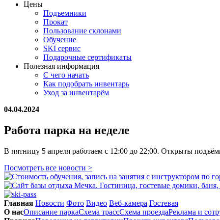
Цены
Подъемники
Прокат
Пользование склонами
Обучение
SKI сервис
Подарочные сертификаты
Полезная информация
С чего начать
Как подобрать инвентарь
Уход за инвентарём
04.04.2024
Работа парка на неделе
В пятницу 5 апреля работаем с 12:00 до 22:00. Открыты подъёмн
Посмотреть все новости >
Главная
Новости
Фото
Видео
Веб-камера
Гостевая
О нас
Описание парка
Схема трасс
Схема проезда
Реклама и сот