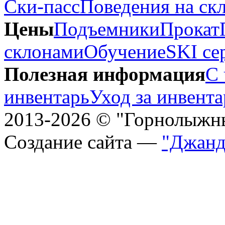
Ски-пасс
Поведения на ск
Цены
Подъемники
Прокат
склонами
Обучение
SKI се
Полезная информация
С 
инвентарь
Уход за инвент
2013-2026 © "Горнолыжн
Создание сайта —
"Джанд