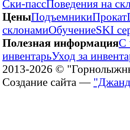
Ски-пасс
Поведения на ск
Цены
Подъемники
Прокат
склонами
Обучение
SKI се
Полезная информация
С 
инвентарь
Уход за инвент
2013-2026 © "Горнолыжн
Создание сайта —
"Джанд