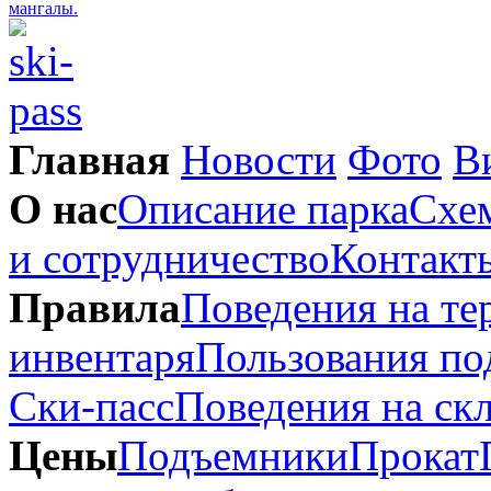
Главная
Новости
Фото
В
О нас
Описание парка
Схем
и сотрудничество
Контакт
Правила
Поведения на те
инвентаря
Пользования п
Ски-пасс
Поведения на ск
Цены
Подъемники
Прокат