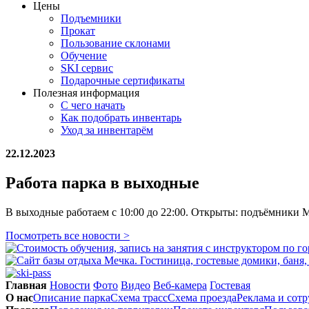
Цены
Подъемники
Прокат
Пользование склонами
Обучение
SKI сервис
Подарочные сертификаты
Полезная информация
С чего начать
Как подобрать инвентарь
Уход за инвентарём
22.12.2023
Работа парка в выходные
В выходные работаем с 10:00 до 22:00. Открыты: подъёмники М1,
Посмотреть все новости >
Главная
Новости
Фото
Видео
Веб-камера
Гостевая
О нас
Описание парка
Схема трасс
Схема проезда
Реклама и сот