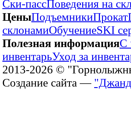
Ски-пасс
Поведения на ск
Цены
Подъемники
Прокат
склонами
Обучение
SKI се
Полезная информация
С 
инвентарь
Уход за инвент
2013-2026 © "Горнолыжн
Создание сайта —
"Джанд