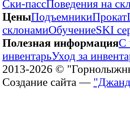
Ски-пасс
Поведения на ск
Цены
Подъемники
Прокат
склонами
Обучение
SKI се
Полезная информация
С 
инвентарь
Уход за инвент
2013-2026 © "Горнолыжн
Создание сайта —
"Джанд