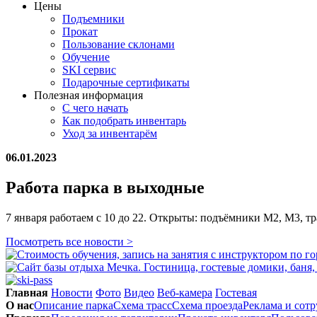
Цены
Подъемники
Прокат
Пользование склонами
Обучение
SKI сервис
Подарочные сертификаты
Полезная информация
С чего начать
Как подобрать инвентарь
Уход за инвентарём
06.01.2023
Работа парка в выходные
7 января работаем с 10 до 22. Открыты: подъёмники М2, М3, трас
Посмотреть все новости >
Главная
Новости
Фото
Видео
Веб-камера
Гостевая
О нас
Описание парка
Схема трасс
Схема проезда
Реклама и сот