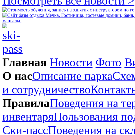
Посмотреть все новости >
Главная
Новости
Фото
В
О нас
Описание парка
Схем
и сотрудничество
Контакт
Правила
Поведения на те
инвентаря
Пользования п
Ски-пасс
Поведения на ск