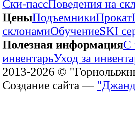
Ски-пасс
Поведения на ск
Цены
Подъемники
Прокат
склонами
Обучение
SKI се
Полезная информация
С 
инвентарь
Уход за инвент
2013-2026 © "Горнолыжн
Создание сайта —
"Джанд