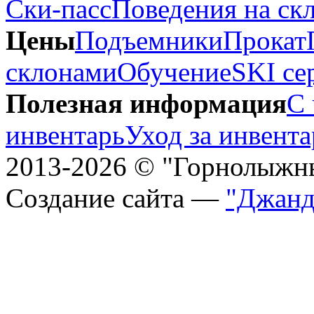
Ски-пасс
Поведения на ск
Цены
Подъемники
Прокат
склонами
Обучение
SKI се
Полезная информация
С 
инвентарь
Уход за инвент
2013-2026 © "Горнолыжн
Создание сайта —
"Джанд