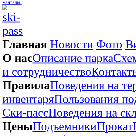
Главная
Новости
Фото
В
О нас
Описание парка
Схем
и сотрудничество
Контакт
Правила
Поведения на те
инвентаря
Пользования п
Ски-пасс
Поведения на ск
Цены
Подъемники
Прокат