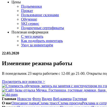
Цены
Подъемники
Прокат
Пользование склонами
Обучение
SKI сервис
Подарочные сертификаты
Полезная информация
С чего начать
Как подобрать инвентарь
Уход за инвентарём
22.03.2020
Изменение режима работы
В понедельник 23 марта работаем с 12-00 до 21-00. Открыты по
Посмотреть все новости >
Главная
Новости
Фото
Видео
Веб-камера
Гостевая
О нас
Описание парка
Схема трасс
Схема проезда
Реклама и сот