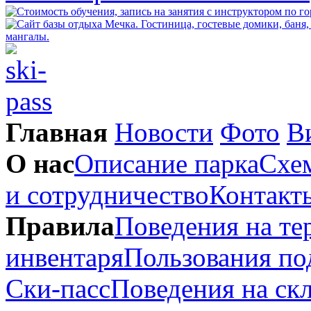
Главная
Новости
Фото
В
О нас
Описание парка
Схем
и сотрудничество
Контакт
Правила
Поведения на те
инвентаря
Пользования п
Ски-пасс
Поведения на ск