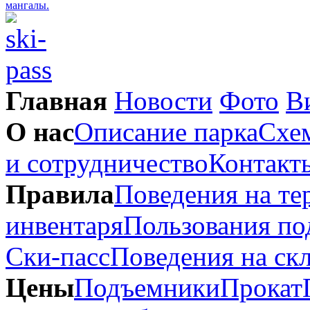
Главная
Новости
Фото
В
О нас
Описание парка
Схем
и сотрудничество
Контакт
Правила
Поведения на те
инвентаря
Пользования п
Ски-пасс
Поведения на ск
Цены
Подъемники
Прокат