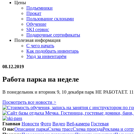
Цены
Подъемники
Прокат
Пользование склонами
Обучение
SKI сервис
Подарочные сертификаты
Полезная информация
С чего начать
Как подобрать инвентарь
Уход за инвентарём
08.12.2019
Работа парка на неделе
В понедельник и вторник 9, 10 декабря парк НЕ РАБОТАЕТ. 11 -
Посмотреть все новости >
Главная
Новости
Фото
Видео
Веб-камера
Гостевая
О нас
Описание парка
Схема трасс
Схема проезда
Реклама и сот