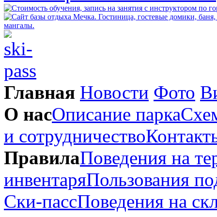
Главная
Новости
Фото
В
О нас
Описание парка
Схем
и сотрудничество
Контакт
Правила
Поведения на те
инвентаря
Пользования п
Ски-пасс
Поведения на ск