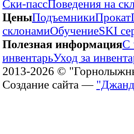
Ски-пасс
Поведения на ск
Цены
Подъемники
Прокат
склонами
Обучение
SKI се
Полезная информация
С 
инвентарь
Уход за инвент
2013-2026 © "Горнолыжн
Создание сайта —
"Джанд