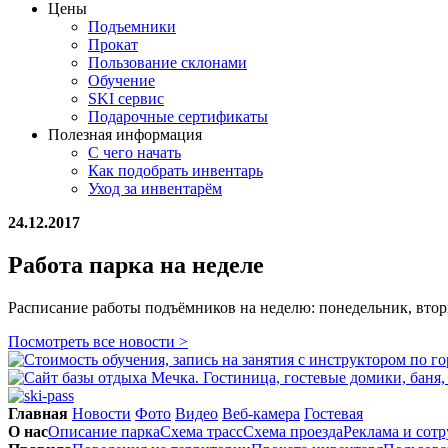
Цены
Подъемники
Прокат
Пользование склонами
Обучение
SKI сервис
Подарочные сертификаты
Полезная информация
С чего начать
Как подобрать инвентарь
Уход за инвентарём
24.12.2017
Работа парка на неделе
Расписание работы подъёмников на неделю: понедельник, вторник
Посмотреть все новости >
Главная
Новости
Фото
Видео
Веб-камера
Гостевая
О нас
Описание парка
Схема трасс
Схема проезда
Реклама и сот