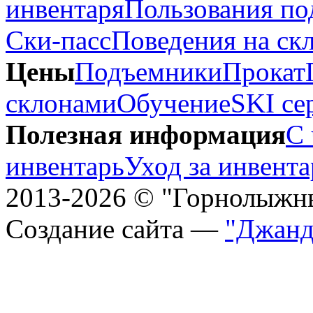
инвентаря
Пользования п
Ски-пасс
Поведения на ск
Цены
Подъемники
Прокат
склонами
Обучение
SKI се
Полезная информация
С 
инвентарь
Уход за инвент
2013-2026 © "Горнолыжн
Создание сайта —
"Джанд