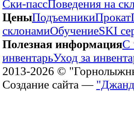
Ски-пасс
Поведения на ск
Цены
Подъемники
Прокат
склонами
Обучение
SKI се
Полезная информация
С 
инвентарь
Уход за инвент
2013-2026 © "Горнолыжн
Создание сайта —
"Джанд